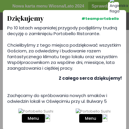
Nowa karta menu Wiosna/Lato 2024
Sprawdź
Dziękujemy
#teamportobello
Po 10 latach wspaniałej przygody podjęliśmy trudną
decyzję o zamknięciu Portobello Ristorante.
portobello
Chcielibyśmy z tego miejsca podziękować wszystkim
Gościom, za odwiedziny i budowanie razem
fantastycznego klimatu tego lokalu oraz wszystkim
Współpracownikom za wspólne dni, miesiące, lata
zaangażowania i ciężkiej pracy.
Konkurs fotograficzny
Z całego serca dziękujemy!
„Twoje Danie w Porto”
Drodzy goście, niniejszym, pragniemy ogłosić
Zachęcamy do spróbowania nowych smaków i
konkurs fotograficzny "Twoje danie w Portobello"!
odwiedzin lokali w Oświęcimiu przy ul. Bulwary 5
Odwiedźcie naszą restaurację i zróbcie zdjęcie
swojego ulubionego dania z karty menu.
Menu
Menu
Czytaj dalej