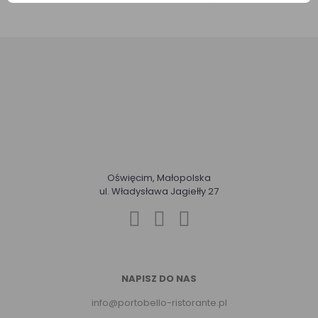
Oświęcim, Małopolska
ul. Władysława Jagiełły 27
NAPISZ DO NAS
info@portobello-ristorante.pl